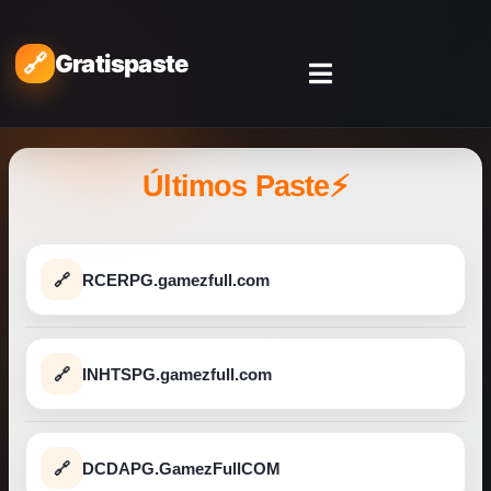
Gratispaste
Últimos Paste⚡
RCERPG.gamezfull.com
INHTSPG.gamezfull.com
DCDAPG.GamezFullCOM