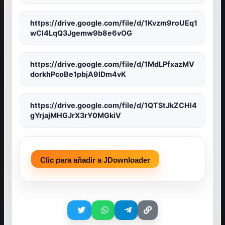
https://drive.google.com/file/d/1Kvzm9roUEq1
wCl4LqQ3Jgemw9b8e6vOG
https://drive.google.com/file/d/1MdLPfxazMV
dorkhPcoBe1pbjA9lDm4vK
https://drive.google.com/file/d/1QTStJkZCHl4
gYrjajMHGJrX3rY0MGkiV