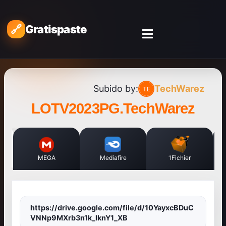
Gratispaste
Subido by:
TechWarez
LOTV2023PG.TechWarez
MEGA
Mediafire
1Fichier
https://drive.google.com/file/d/10YayxcBDuC
VNNp9MXrb3n1k_lknY1_XB