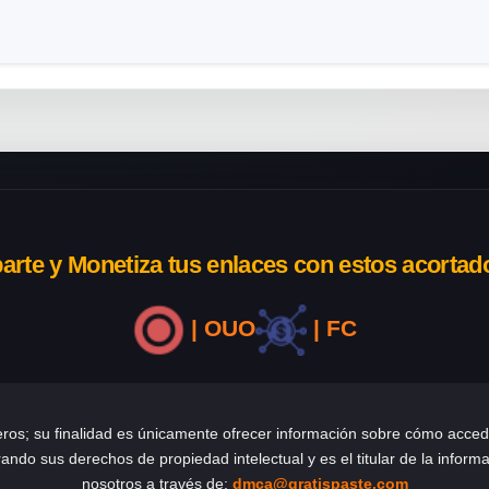
rte y Monetiza tus enlaces con estos acortad
| OUO
| FC
eros; su finalidad es únicamente ofrecer información sobre cómo acce
rando sus derechos de propiedad intelectual y es el titular de la info
nosotros a través de:
dmca@gratispaste.com