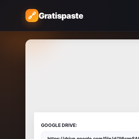
Gratispaste
GOOGLE DRIVE:
https://drive.google.com/file/d/1l6r