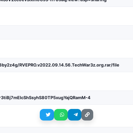
r8by2z4g/RVEPRO.v2022.09.14.56.TechWar3z.org.rar/file
yTr3tiBj7mEIcShSsyhS80TP5xugYajQRamM-4