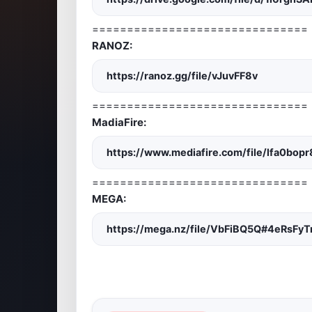
===============================
RANOZ:
https://ranoz.gg/file/vJuvFF8v
===============================
MadiaFire:
https://www.mediafire.com/file/lfa0bop
===============================
MEGA:
https://mega.nz/file/VbFiBQ5Q#4eRsF