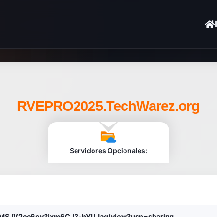
RVEPRO2025.TechWarez.org
Servidores Opcionales:
gnSAMSJV2cc6ev3ixm6CJ3-hYUJaq/view?usp=sharing