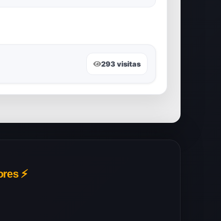
293 visitas
ores ⚡