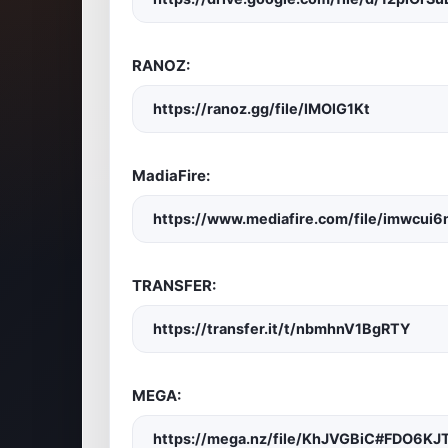
RANOZ:
https://ranoz.gg/file/lMOlG1Kt
MadiaFire:
https://www.mediafire.com/file/imwcui6m
TRANSFER:
https://transfer.it/t/nbmhnV1BgRTY
MEGA:
https://mega.nz/file/KhJVGBiC#FDO6