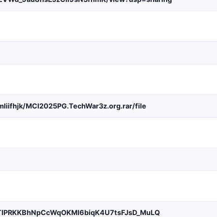
liifhjk/MCI2025PG.TechWar3z.org.rar/file
KJTIPRKKBhNpCcWqOKMI6biqK4U7tsFJsD_MuLQ