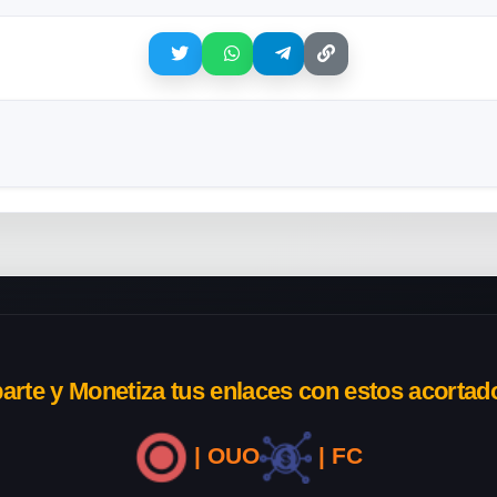
rte y Monetiza tus enlaces con estos acortad
| OUO
| FC