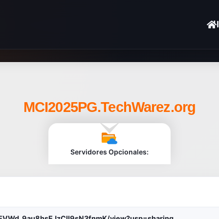
MCI2025PG.TechWarez.org
Servidores Opcionales:
rSuEVWd_9au8hsEJzCll9sN3fnmK/view?usp=sharing