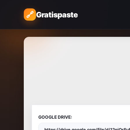
Gratispaste
GOOGLE DRIVE:
https://drive.google.com/file/d/12piO