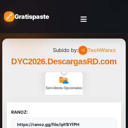
Gratispaste
Subido by:
TechWarez
DYC2026.DescargasRD.com
Servidores Opcionales:
RANOZ:
https://ranoz.gg/file/ipYBYfPH