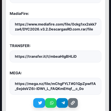
MadiaFire:
https://www.mediafire.com/file/0ckg1xx2skk7
za4/DYC2026.v3.2.DescargasRD.com.rar/file
TRANSFER:
https://transfer.it/t/mbeaHlgBHLiD
MEGA:
https://mega.nz/file/mChgFYLT#G1QpZpwffA
_6ejdsVZ6i-IDWt_L_FAQKmEHqf__c_0o