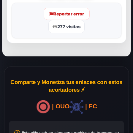
Reportar error
277 visitas
Comparte y Monetiza tus enlaces con estos
acortadores ⚡
| OUO
| FC
Este sitio web no almacena archivos de terceros; su