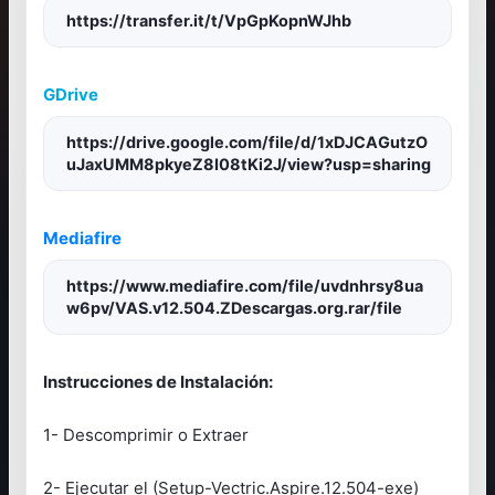
https://transfer.it/t/VpGpKopnWJhb
GDrive
https://drive.google.com/file/d/1xDJCAGutzO
uJaxUMM8pkyeZ8I08tKi2J/view?usp=sharing
Mediafire
https://www.mediafire.com/file/uvdnhrsy8ua
w6pv/VAS.v12.504.ZDescargas.org.rar/file
Instrucciones de Instalación:
1- Descomprimir o Extraer
2- Ejecutar el (Setup-Vectric.Aspire.12.504-exe)