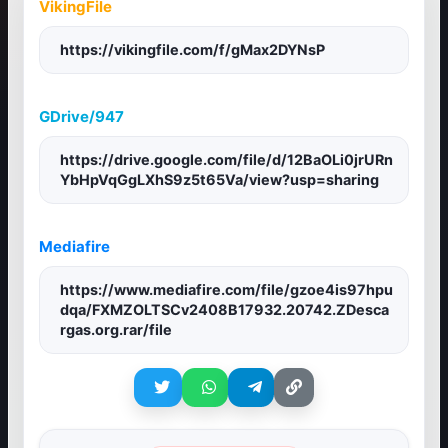
VikingFile
https://vikingfile.com/f/gMax2DYNsP
GDrive/947
https://drive.google.com/file/d/12BaOLi0jrURn
YbHpVqGgLXhS9z5t65Va/view?usp=sharing
Mediafire
https://www.mediafire.com/file/gzoe4is97hpu
dqa/FXMZOLTSCv2408B17932.20742.ZDesca
rgas.org.rar/file