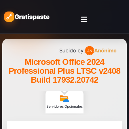
Gratispaste
Subido by:
Anónimo
Microsoft Office 2024
Professional Plus LTSC v2408
Build 17932.20742
Servidores Opcionales